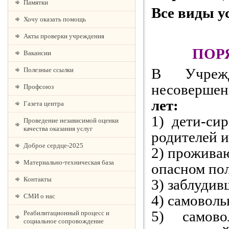
Памятки
Все виды у
Хочу оказать помощь
Акты проверки учреждения
ПОР
Вакансии
В Учрежд
Полезные ссылки
несовершен
Профсоюз
лет:
Газета центра
1) дети-си
Проведение независимой оценки
качества оказания услуг
родителей и
Доброе сердце-2025
2) проживаю
Материально-техническая база
опасном по
Контакты
3) заблудив
СМИ о нас
4) самовол
5) самово
Реабилитационный процесс и
социальное сопровождение