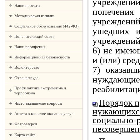
учреждений 
Наши проекты
попечени
Методическая копилка
учреждени
Социальное обслуживание (442-ФЗ)
ушедших и
Попечительский совет
учреждений
Наши поощрения
6) не имею
Информационная безопасность
и (или) сре
7) оказавш
Волонтерство
нуждающи
Охрана труда
реабилитац
Профилактика экстремизма и
терроризма
Порядок п
Часто задаваемые вопросы
нужающихся
Анкета о качестве оказания услуг
социально-
Фотогалерея
несовершен
Карта сайта