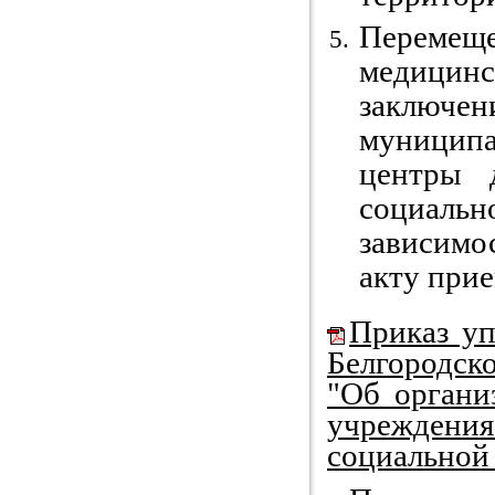
Переме
медицин
заключен
муницип
центры 
социальн
зависимо
акту при
Приказ уп
Белгородско
"Об органи
учреждени
социальной