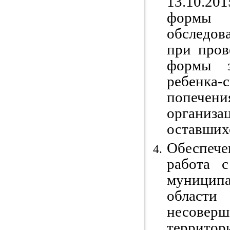
13.10.2
формы 
обследов
при пров
формы з
ребенка
попечени
организ
оставшихс
Обеспеч
работа 
муниципа
област
несове
территори