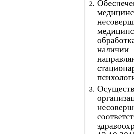
Обеспе
медицин
несоверш
медицинс
обработк
наличии
направл
стациона
психолог
Осущест
организ
несовер
соответ
здравоо