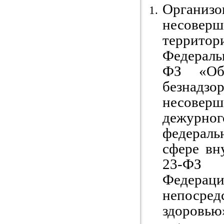
Органи
несове
террито
Федераль
ФЗ «Об
безнад
несовер
дежурн
федераль
сфере вн
23-ФЗ 
Федераци
непосред
здоровью