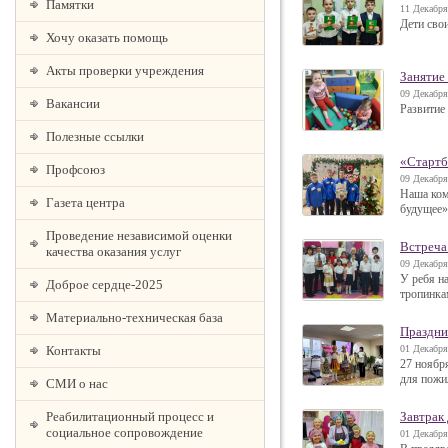
Памятки
11 Декабря
Дети сво
Хочу оказать помощь
Акты проверки учреждения
Занятие
09 Декабря
Вакансии
Развитие
Полезные ссылки
«Стартб
Профсоюз
09 Декабря
Наша ком
Газета центра
будущее»
Проведение независимой оценки
Встреча
качества оказания услуг
09 Декабря
У ребя н
Доброе сердце-2025
тропинка
Материально-техническая база
Праздни
Контакты
01 Декабря
27 ноябр
для пожи
СМИ о нас
Реабилитационный процесс и
Завтрак
социальное сопровождение
01 Декабря