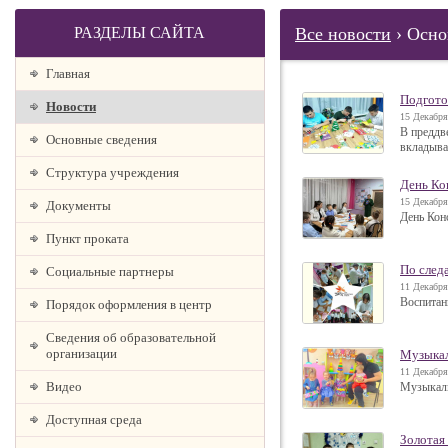
РАЗДЕЛЫ САЙТА
Все новости
› Осно
Главная
Подгото
Новости
15 Декабря
В преддв
Основные сведения
вкладыва
Структура учреждения
День Ко
15 Декабря
Документы
День Кон
Пункт проката
По след
Социальные партнеры
11 Декабря
Воспитанн
Порядок оформления в центр
Сведения об образовательной
организации
Музыкал
11 Декабря
Видео
Музыкаль
Доступная среда
Золотая 