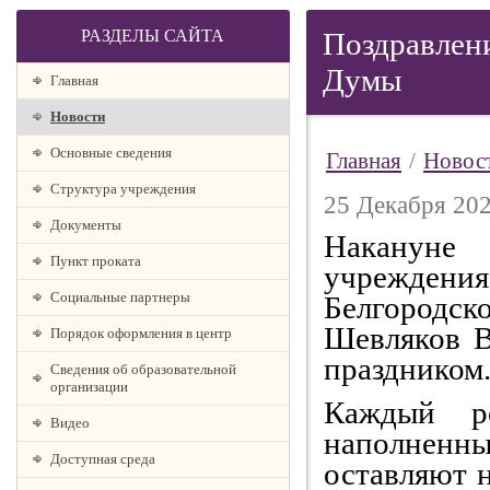
РАЗДЕЛЫ САЙТА
Поздравлени
Думы
Главная
Новости
Основные сведения
Главная
/
Новос
Структура учреждения
25 Декабря 202
Документы
Накануне 
Пункт проката
учреждени
Социальные партнеры
Белгородск
Шевляков В
Порядок оформления в центр
праздником
Сведения об образовательной
организации
Каждый ре
Видео
наполненн
Доступная среда
оставляют н