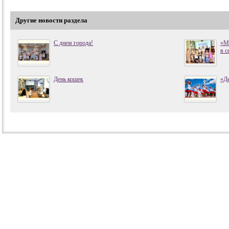
Другие новости раздела
С днем города!
«Мо
в с
День кошек
«Де