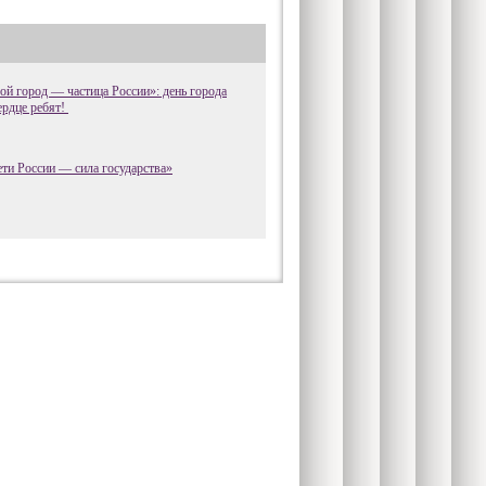
й город — частица России»: день города
ердце ребят!
ти России — сила государства»