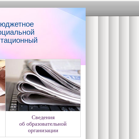
бюджетное
оциальной
итационный
Сведения
об образовательной
организации