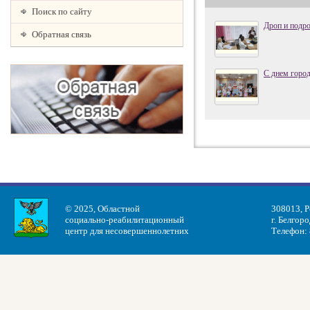
Поиск по сайту
Дроп и подр
Обратная связь
С днем город
© 2025, Областной
308013, Р
социально-реабилитационный
г. Белгоро
центр для несовершеннолетних
Телефон: 