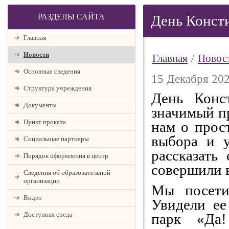
РАЗДЕЛЫ САЙТА
День Конст
Главная
Новости
Главная
/
Новос
Основные сведения
15 Декабря 202
Структура учреждения
День Конс
Документы
значимый п
Пункт проката
нам о прос
выбора и 
Социальные партнеры
рассказать
Порядок оформления в центр
совершили в
Сведения об образовательной
организации
Мы посети
Видео
Увидели ее
Доступная среда
парк «Да!