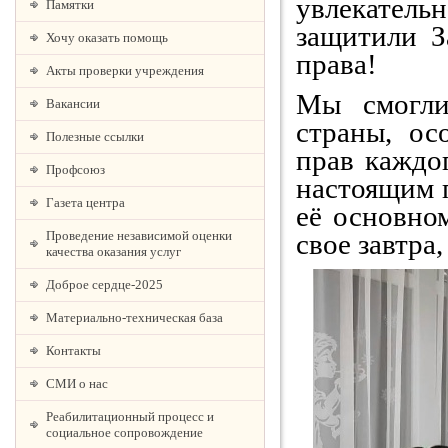
увлекател
Памятки
защитили З
Хочу оказать помощь
права!
Акты проверки учреждения
Мы смогли
Вакансии
страны, ос
Полезные ссылки
прав каждо
Профсоюз
настоящим 
Газета центра
её основно
свое завтра
Проведение независимой оценки
качества оказания услуг
Доброе сердце-2025
Материально-техническая база
Контакты
СМИ о нас
Реабилитационный процесс и
социальное сопровождение