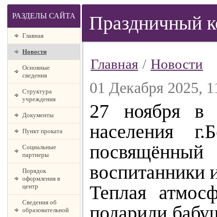
РАЗДЕЛЫ САЙТА
Праздничный к
Главная
Новости
Главная
/
Новости
Основные
сведения
01 Декабря 2025, 1
Структура
учреждения
27 ноября в 
Документы
населения г.
Пункт проката
посвящëнны
Социальные
партнеры
воспитанники и
Порядок
оформления в
Теплая атмос
центр
Сведения об
подарили бабу
образовательной