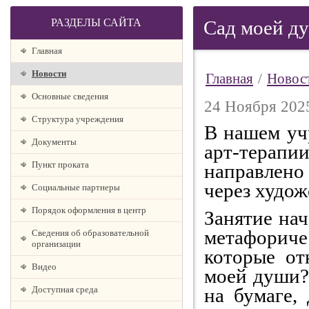
РАЗДЕЛЫ САЙТА
Сад моей д
Главная
Новости
Главная
/
Новос
Основные сведения
24 Ноября 2025
Структура учреждения
В нашем уч
Документы
арт‑терапи
Пункт проката
направлено
через худож
Социальные партнеры
Порядок оформления в центр
Занятие нач
метафориче
Сведения об образовательной
организации
которые от
Видео
моей души?
Доступная среда
на бумаге,