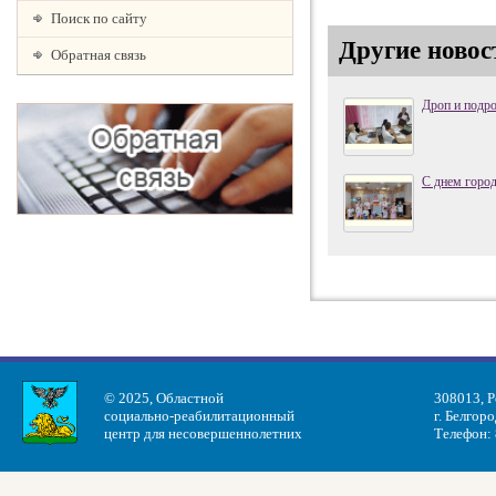
Поиск по сайту
Другие новос
Обратная связь
Дроп и подр
С днем город
© 2025, Областной
308013, Р
социально-реабилитационный
г. Белгоро
центр для несовершеннолетних
Телефон: 