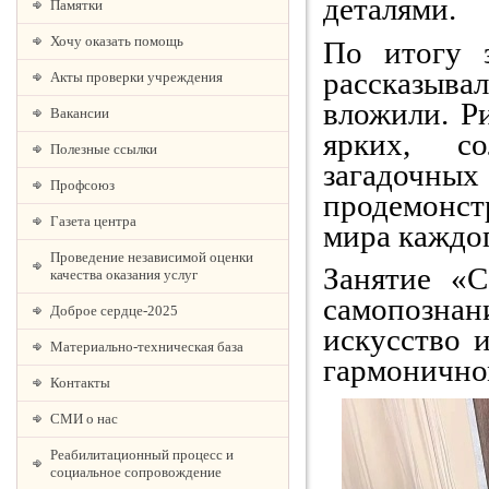
деталями.
Памятки
Хочу оказать помощь
По итогу з
рассказывал
Акты проверки учреждения
вложили. Р
Вакансии
ярких, с
Полезные ссылки
загадоч
Профсоюз
продемонс
Газета центра
мира каждог
Проведение независимой оценки
Занятие «
качества оказания услуг
самопозна
Доброе сердце-2025
искусство 
Материально-техническая база
гармонично
Контакты
СМИ о нас
Реабилитационный процесс и
социальное сопровождение