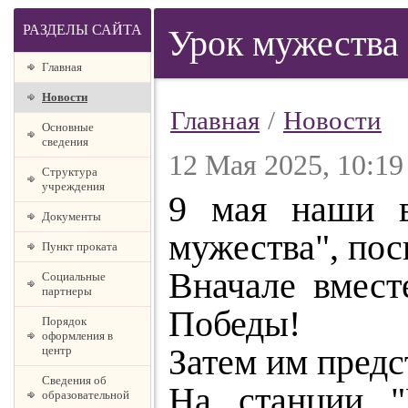
РАЗДЕЛЫ САЙТА
Урок мужества
Главная
Новости
Главная
/
Новости
Основные
сведения
12 Мая 2025, 10:19
Структура
учреждения
9 мая наши в
Документы
мужества", по
Пункт проката
Вначале вмест
Социальные
партнеры
Победы!
Порядок
оформления в
Затем им предс
центр
Сведения об
На станции "
образовательной