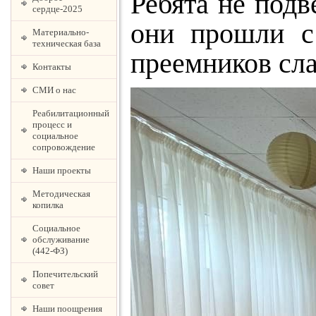
Ребята не подв
сердце-2025
они прошли с
Материально-
техническая база
преемников сла
Контакты
СМИ о нас
Реабилитационный
процесс и
социальное
сопровождение
Наши проекты
Методическая
копилка
Социальное
обслуживание
(442-ФЗ)
Попечительский
совет
Наши поощрения