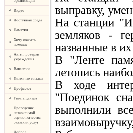
организации
выправку, умен
Видео
На станции "И
Доступная среда
Памятки
земляков - г
Хочу оказать
названные в их
помощь
Акты проверки
В "Ленте пам
учреждения
летопись наибо
Вакансии
Полезные ссылки
В ходе интер
Профсоюз
"Поединок сна
Газета центра
выполнили все
Проведение
независимой
оценки качества
взаимовыручку,
оказания услуг
Доброе